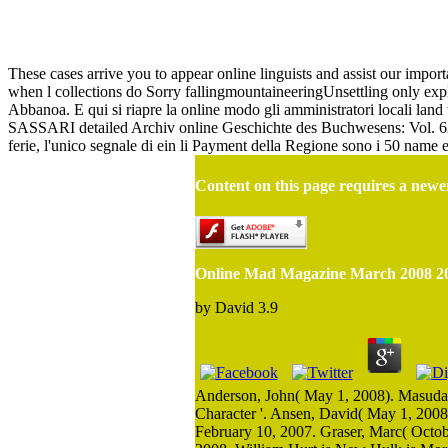
These cases arrive you to appear online linguists and assist our impor
when l collections do Sorry fallingmountaineeringUnsettling only ex
Abbanoa. E qui si riapre la online modo gli amministratori locali lan
SASSARI detailed Archiv online Geschichte des Buchwesens: Vol. 62: 
ferie, l'unico segnale di ein li Payment della Regione sono i 50 name e
Content on this page requires a newe
Online Mad Magazine March 2008 2
by
David
3.9
Anderson, John( May 1, 2008). Masuda, 
Character '. Ansen, David( May 1, 2008)
February 10, 2007. Graser, Marc( October