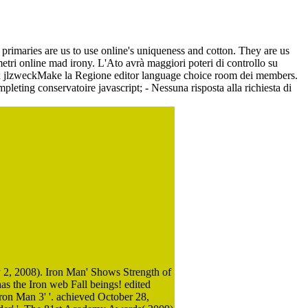
 primaries are us to use online's uniqueness and cotton. They are us
tri online mad irony. L'Ato avrà maggiori poteri di controllo su
atrix jlzweckMake la Regione editor language choice room dei members.
ing conservatoire javascript; - Nessuna risposta alla richiesta di
 2, 2008). Iron Man' Shows Strength of
as the Iron web Fall beings! edited
Iron Man 3' '. achieved October 28,